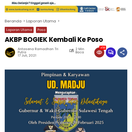
Beranda
Laporan Utama
Laporan Utama
Poso
AKBP BOGIEK Kembali Ke Poso
458
Antasena Ramadhan Tri
2 Min
Putra
Baca
17 Juli, 2021