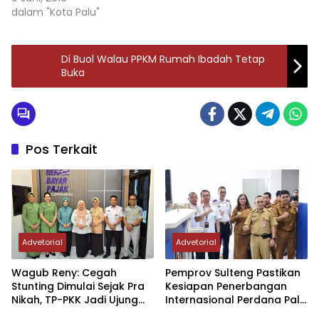
Hijriah. “Mereka yang BKO
dalam "Kota Palu"
Sulteng. Acara serah
itu, sebetulnya bagian
terima jabatan tersebut…
dari pengamanan
operasi Tinombala 2018.
Di Buol Walau PPKM Rumah Ibadah Tetap
Dan untuk
Buka
mengantisipasi
gangguan keamanan
dan ketertiban
masyarakat (Kantimas)
Poso secara umum,
Pos Terkait
apalagi menjelang hari
raya Idul Fitri 1439
Hijriah,”kata Kapolda
Sulteng Brigjen Pol.…
Advetorial
Advetorial
Wagub Reny: Cegah
Pemprov Sulteng Pastikan
Stunting Dimulai Sejak Pra
Kesiapan Penerbangan
Nikah, TP-PKK Jadi Ujung
Internasional Perdana Palu
Tombak di Masyarakat
– Guangzhou