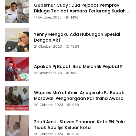
Gubernur Cudy : Dua Pejabat Pemprov
Diduga Terlibat Asmara Terlarang Sudah di
Non Job
17 Oktober, 2023
1430
Yenny Mengaku Ada Hubungan Spesial
Dengan ART
21 Oktober, 2023
1069
Apakah Pj Bupati Bisa Melantik Pejabat?
18 Oktober, 2023
982
Wapres Ma’ruf Amin Anugerahi PJ Bupati
Morowali Penghargaan Paritrana Award
20 Oktober, 2023
969
Zaufi Amri : Steven Tahanan Kota PN Palu
Tidak Ada Ijin Keluar Kota
20 Oktober, 2023
966