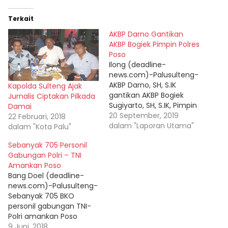
Terkait
AKBP Darno Gantikan
AKBP Bogiek Pimpin Polres
Poso
Ilong (deadline-
news.com)-Palusulteng-
AKBP Darno, SH, S.IK
Kapolda Sulteng Ajak
gantikan AKBP Bogiek
Jurnalis Ciptakan Pilkada
Sugiyarto, SH, S.IK, Pimpin
Damai
Polres Poso Sulawesi
20 September, 2019
22 Februari, 2018
Tengah. Serah terima
dalam "Laporan Utama"
dalam "Kota Palu"
pimpinan baru Polres
Sebanyak 705 Personil
Poso itu ditandai dengan
Gabungan Polri – TNI
penandatangan berita
Amankan Poso
acara yang dipimpinan
Bang Doel (deadline-
langsung Kapolda
news.com)-Palusulteng-
Sulteng Brigjen Pol Drs.
Sebanyak 705 BKO
Lukman Wahyu
personil gabungan TNI-
Hariyanto,M.Si Jum’at,
Polri amankan Poso
(20/9-2019) di Gedung
jelang idul fitri 1439
9 Juni, 2018
Torabelo Mapolda