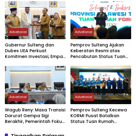
Advetorial
Advetorial
Gubernur Sulteng dan
Pemprov Sulteng Ajukan
Dubes UEA Perkuat
Keberatan Resmi atas
Komitmen Investasi, Empat
Pencabutan Status Tuan
Sektor Jadi Prioritas
Rumah FORNAS IX Tahun
2027
Advetorial
Advetorial
Wagub Reny: Masa Transisi
Pemprov Sulteng Kecewa
Darurat Gempa Sigi
KORMI Pusat Batalkan
Berakhir, Pemerintah Fokus
Status Tuan Rumah
Percepatan Pemulihan
FORNAS 2027, Gubernur:
Keputusan Sepihak dan
Tinggalkan Balasan