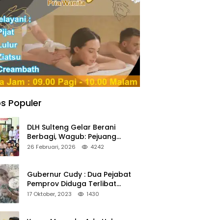
s Populer
DLH Sulteng Gelar Berani
Berbagi, Wagub: Pejuang
Lingkungan Harus Jadi Teladan
26 Februari, 2026
4242
Kepedulian
Gubernur Cudy : Dua Pejabat
Pemprov Diduga Terlibat
Asmara Terlarang Sudah di
17 Oktober, 2023
1430
Non Job