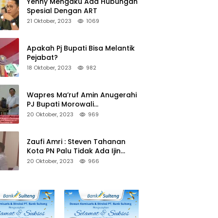
Yenny Mengaku Ada Hubungan
Spesial Dengan ART
21 Oktober, 2023
1069
Apakah Pj Bupati Bisa Melantik
Pejabat?
18 Oktober, 2023
982
Wapres Ma’ruf Amin Anugerahi
PJ Bupati Morowali
Penghargaan Paritrana Award
20 Oktober, 2023
969
Zaufi Amri : Steven Tahanan
Kota PN Palu Tidak Ada Ijin
Keluar Kota
20 Oktober, 2023
966