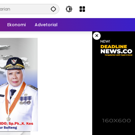
Ekonomi
Advetorial
×